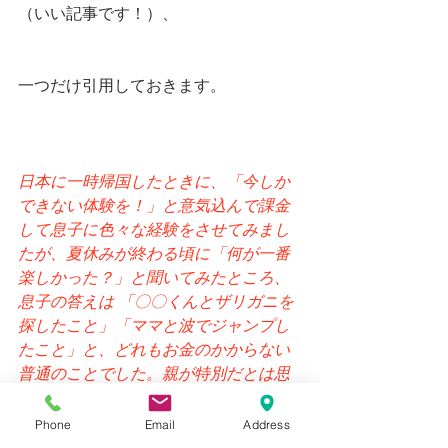
（いい記事です！）、
一つだけ引用しておきます。
日本に一時帰国したときに、「今しか
できない体験を！」と意気込んで課金
して息子に色々な経験をさせてみまし
たが、夏休みが終わる頃に「何が一番
楽しかった？」と聞いてみたところ、
息子の答えは 「〇〇くんとザリガニを
探したこと」「ママと波でジャンプし
たこと」と、どれもお金のかからない
普通のことでした。親が特別だとは思
っていなかった体験が、息子にとって
はしっかり記憶に残る、大切な時間だ
Phone
Email
Address
ったんですね。