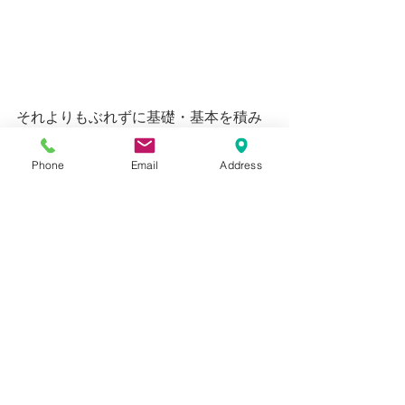
それよりもぶれずに基礎・基本を積み
続ける。
Phone
Email
Address
痛いことではありますが、
「肉を斬らせて骨を断つ」
所存でございます。