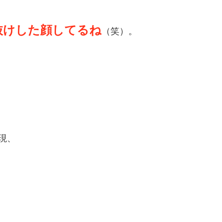
抜けした顔してるね
（笑）。
現、