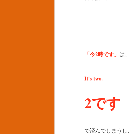
「今2時です」
は、
It's two.
2です
で済んでしまうし、