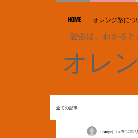
HOME
オレンジ塾につ
勉強は、わかると
オレ
全ての記事
orangejuku
2024年7