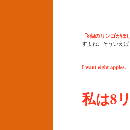
「8個のリンゴがほ
すよね、そういえば
I want eight apples.
私は8