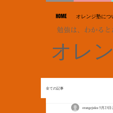
HOME
オレンジ塾につ
勉強は、わかると
オレ
全ての記事
orangejuku
5月23日