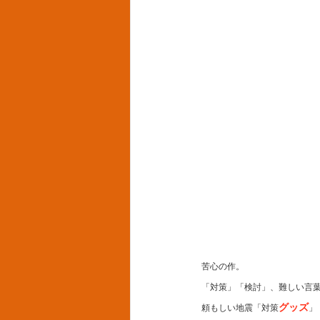
苦心の作。
「対策」「検討」、難しい言
グッズ
頼もしい地震「対策
」