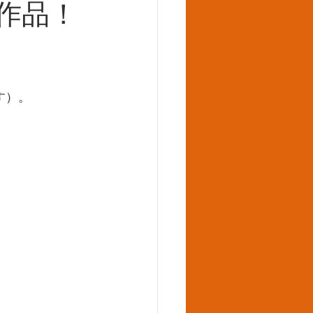
作品！
す）。