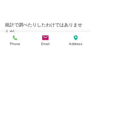
統計で調べたりしたわけではありませ
んが。
Phone
Email
Address
やはり
小学算数（および国語）、
とてつもなく大事かも・・・。