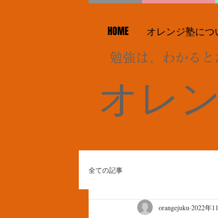
HOME
オレンジ塾につ
勉強は、わかると
オレ
全ての記事
orangejuku
2022年1