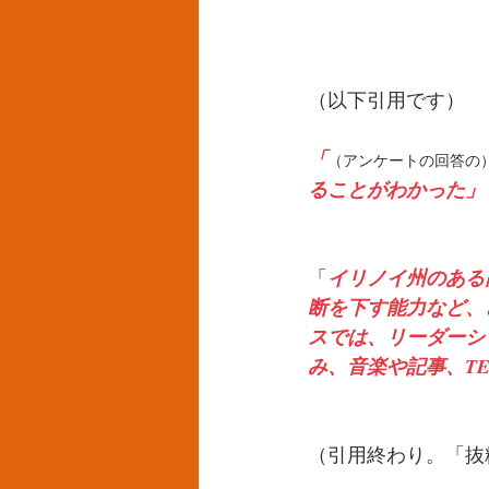
（以下引用です）
「
（アンケートの回答の
ることがわかった」
「
イリノイ州のある
断を下す能力など、
スでは、リーダーシ
み、音楽や記事、T
（引用終わり。「抜