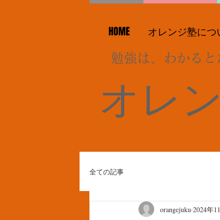
HOME
オレンジ塾につ
勉強は、わかると
オレ
全ての記事
orangejuku
2024年1