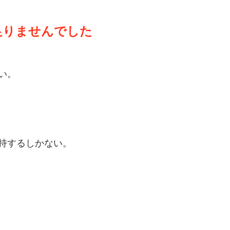
足りませんでした
い。
持するしかない。