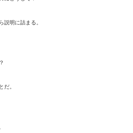
ら説明に詰まる。
？
とだ。
、