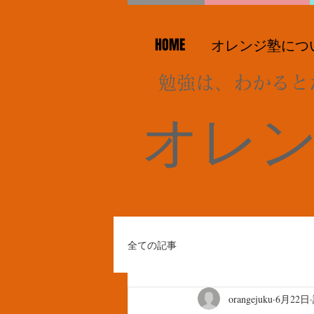
HOME
オレンジ塾につ
勉強は、わかると
オレ
全ての記事
orangejuku
6月22日