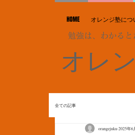
HOME
オレンジ塾につ
勉強は、わかると
オレ
全ての記事
orangejuku
2025年6