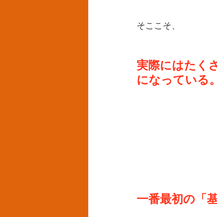
そここそ、
実際にはたく
になっている
一番最初の「