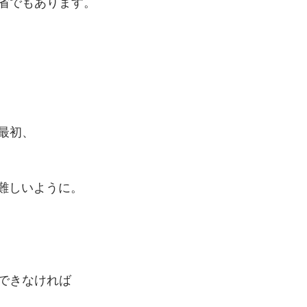
省でもあります。
最初、
が難しいように。
できなければ