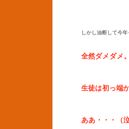
しかし油断して今年
全然ダメダメ
生徒は初っ端
ああ・・・（