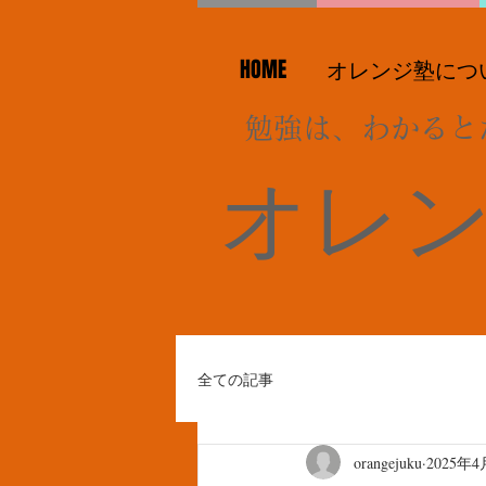
HOME
オレンジ塾につ
勉強は、わかると
オレ
全ての記事
orangejuku
2025年4