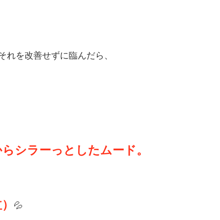
それを改善せずに臨んだら、
。
からシラーっとしたムード。
泣）
💦