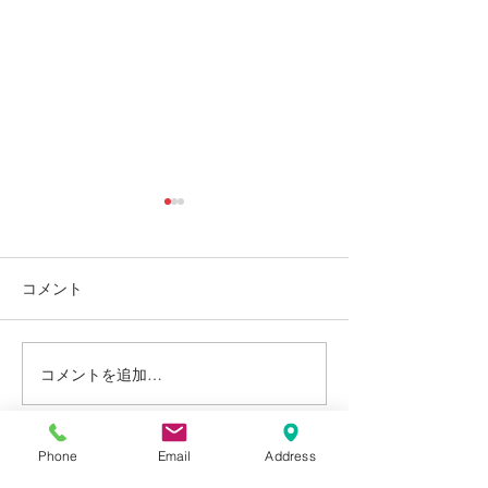
コメント
焦るまい♪
コメントを追加…
【三語短文】小学生には
英会話よりも日本語の作
文を。
Phone
Email
Address