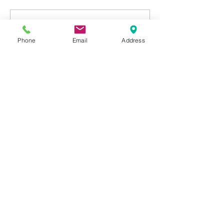
コメントを追加…
夏休み半分終わ
た。
Phone
Email
Address
​お問い合わせ