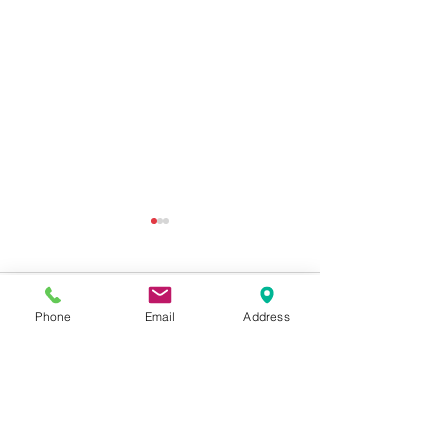
コメント
Phone
Email
Address
コメントを追加…
夏休み半分終わりまし
中3「受験生」
た。
ら勉強がんばる
のは夢物語。