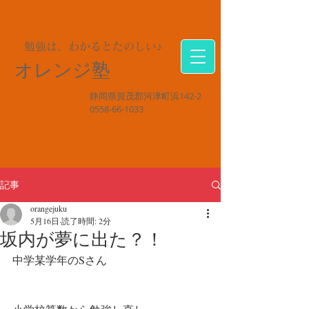
勉強は、わかるとたのしい♪
オレンジ塾
静岡県賀茂郡河津町浜142-2
0558-66-1033
記事
orangejuku
5月16日
読了時間: 2分
坂内が夢に出た？！
中学某学年のSさん