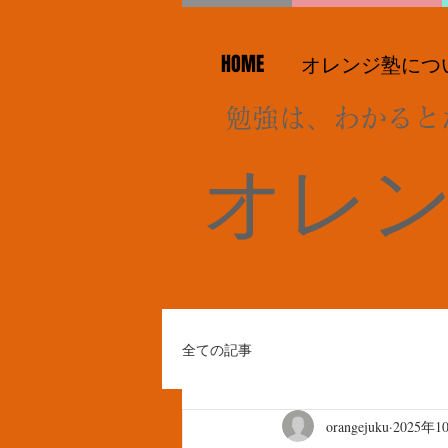
HOME
オレンジ塾につ
勉強は、わかると
オレ
全ての記事
orangejuku
2025年1