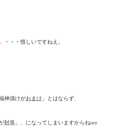
」
・・・
惜しいですねえ。
福神漬けが
おまけ
」とはならず、
が
対等
」、になってしまいますからねorz