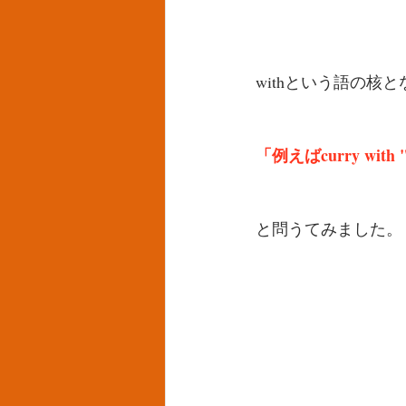
withという語の核
「例えばcurry wi
と問うてみました。