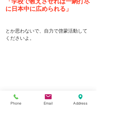
「学校で教えさせれば一網打尽
に日本中に広められる」
とか思わないで、自力で啓蒙活動して
くださいよ。
学校の先生方をなんだと思って
ます？
Phone
Email
Address