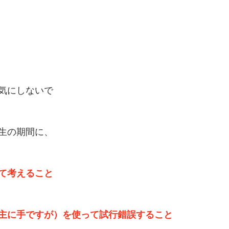
気にしないで
生の期間に、
て考えること
主に手ですが）を使って試行錯誤すること