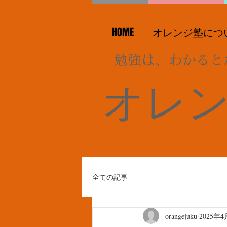
HOME
オレンジ塾につ
勉強は、わかると
オレ
全ての記事
orangejuku
2025年