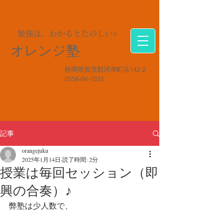
勉強は、わかるとたのしい♪
オレンジ塾
静岡県賀茂郡河津町浜142-2
0558-66-1033
記事
orangejuku
2025年1月14日
読了時間: 2分
授業は毎回セッション（即
興の合奏）♪
弊塾は少人数で、