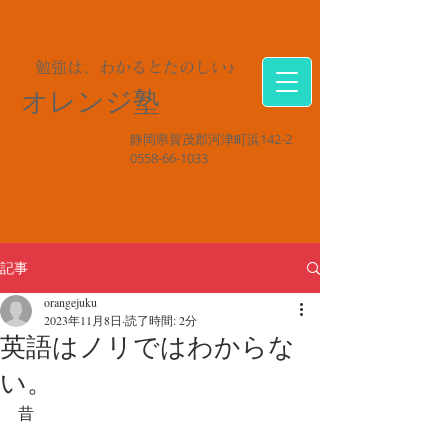
勉強は、わかるとたのしい♪
オレンジ塾
静岡県賀茂郡河津町浜142-2
0558-66-1033
記事
orangejuku
2023年11月8日
読了時間: 2分
英語はノリではわからな
い。
昔