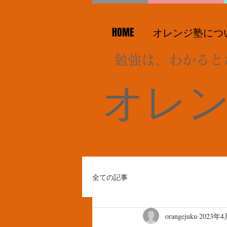
HOME
オレンジ塾につ
勉強は、わかると
オレ
全ての記事
orangejuku
2023年4