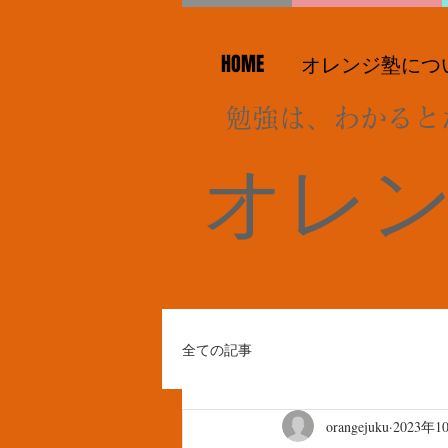
HOME
オレンジ塾につ
勉強は、わかると
オレ
全ての記事
orangejuku
2023年1